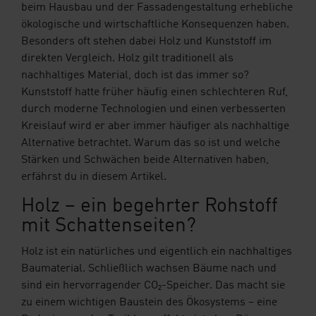
Ihre Vorteile
beim Hausbau und der Fassadengestaltung erhebliche
ökologische und wirtschaftliche Konsequenzen haben.
Downloads
Besonders oft stehen dabei Holz und Kunststoff im
direkten Vergleich. Holz gilt traditionell als
Blog
nachhaltiges Material, doch ist das immer so?
Kunststoff hatte früher häufig einen schlechteren Ruf,
Shop
durch moderne Technologien und einen verbesserten
Kreislauf wird er aber immer häufiger als nachhaltige
Alternative betrachtet. Warum das so ist und welche
Kontakt
Musterbestellung
Stärken und Schwächen beide Alternativen haben,
erfährst du in diesem Artikel.
Holz – ein begehrter Rohstoff
mit Schattenseiten?
Holz ist ein natürliches und eigentlich ein nachhaltiges
Baumaterial. Schließlich wachsen Bäume nach und
sind ein hervorragender CO₂-Speicher. Das macht sie
zu einem wichtigen Baustein des Ökosystems – eine