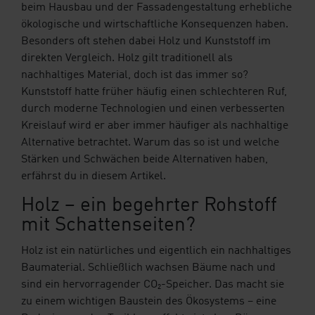
Ihre Vorteile
beim Hausbau und der Fassadengestaltung erhebliche
ökologische und wirtschaftliche Konsequenzen haben.
Downloads
Besonders oft stehen dabei Holz und Kunststoff im
direkten Vergleich. Holz gilt traditionell als
Blog
nachhaltiges Material, doch ist das immer so?
Kunststoff hatte früher häufig einen schlechteren Ruf,
Shop
durch moderne Technologien und einen verbesserten
Kreislauf wird er aber immer häufiger als nachhaltige
Alternative betrachtet. Warum das so ist und welche
Kontakt
Musterbestellung
Stärken und Schwächen beide Alternativen haben,
erfährst du in diesem Artikel.
Holz – ein begehrter Rohstoff
mit Schattenseiten?
Holz ist ein natürliches und eigentlich ein nachhaltiges
Baumaterial. Schließlich wachsen Bäume nach und
sind ein hervorragender CO₂-Speicher. Das macht sie
zu einem wichtigen Baustein des Ökosystems – eine