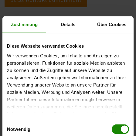
Jetzt Kontakt aufnehmen!
Welche Unterlagen benötigen Sie?
Zustimmung
Details
Über Cookies
Die erforderlichen Formulare für Ihren Bauantrag
finden Sie normalerweise auf den Internetseiten
Diese Webseite verwendet Cookies
Ihres zuständigen Bauamtes. Allerdings müssen Sie
nicht nur die amtlichen Vordrucke korrekt ausfüllen,
Wir verwenden Cookies, um Inhalte und Anzeigen zu
sondern auch noch weitere Dokumente und
personalisieren, Funktionen für soziale Medien anbieten
zu können und die Zugriffe auf unsere Website zu
Unterlagen einreichen. Welche das sind, ist in der
analysieren. Außerdem geben wir Informationen zu Ihrer
Bauvorlagenverordnung Ihres Bundeslandes
Verwendung unserer Website an unsere Partner für
geregelt. Sie können jedoch davon ausgehen, dass
soziale Medien, Werbung und Analysen weiter. Unsere
Sie die folgenden Unterlagen benötigen:
Partner führen diese Informationen möglicherweise mit
weiteren Daten zusammen, die Sie ihnen bereitgestellt
haben oder die sie im Rahmen Ihrer Nutzung der Dienste
einen Lageplan und eine Flurkarte
gesammelt haben.
Einwilligungsauswahl
Bauzeichnungen und eine Baubeschreibung
Notwendig
Nachweise über die Statik, die Dämmung und den