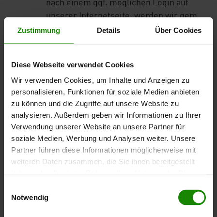
nach einem ggf. möglichen Login auf
unserer Internetseite, werden wir gem.
Art. 6 Abs.1 lit.a DSGVO (Einwilligung)
Zustimmung
Details
Über Cookies
vorab eine explizite Einwilligung vor der
Herstellung eines Personenbezugs
Diese Webseite verwendet Cookies
einholen.
Wir verwenden Cookies, um Inhalte und Anzeigen zu
Zweck der Datenverarbeitung
personalisieren, Funktionen für soziale Medien anbieten
zu können und die Zugriffe auf unsere Website zu
Die Durchführung des Web-Trackings
analysieren. Außerdem geben wir Informationen zu Ihrer
dient dazu, Benutzerströme zu
Verwendung unserer Website an unsere Partner für
analysieren, um uns in die Lage zu
soziale Medien, Werbung und Analysen weiter. Unsere
versetzen, die Funktionalität und
Partner führen diese Informationen möglicherweise mit
Benutzerfreundlichkeit unserer
weiteren Daten zusammen, die Sie ihnen bereitgestellt
Internetseite anonym zu überwachen und
haben oder die sie im Rahmen Ihrer Nutzung der Dienste
unser Internetangebot ständig zu
gesammelt haben.
Einwilligungsauswahl
verbessen. Sie dient alleine der Erhebung
Notwendig
statistischer, nicht personenbezogener