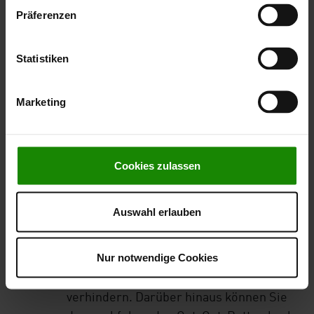
Daten.
Präferenzen
Dauer der Speicherung
Wir speichern alle mittels Matomo
Statistiken
erhobenen Web-Tracking-Daten auf
unbestimmte Zeit, da diese uns lediglich
Marketing
in anonymisierter Form vorliegen.
Widerspruchs- und Beseitigungsmöglichkeit
Sie können der Erfassung der
Cookies zulassen
vorgenannten Daten sowie deren
Verarbeitung verhindern, indem Sie einen
Auswahl erlauben
Java-Script-Blocker installieren, wie z. B.
www.noscript.net
oder
Nur notwendige Cookies
www.ghostery.com
, um die Erhebung
sonstiger Website-Analysedaten zu
verhindern. Darüber hinaus können Sie