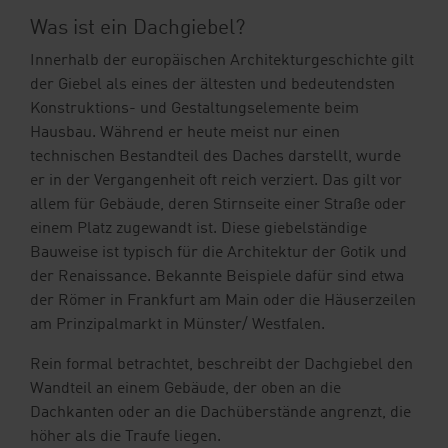
Ihre Vorteile
Was ist ein Dachgiebel?
Downloads
Innerhalb der europäischen Architekturgeschichte gilt
der Giebel als eines der ältesten und bedeutendsten
Blog
Konstruktions- und Gestaltungselemente beim
Hausbau. Während er heute meist nur einen
Shop
technischen Bestandteil des Daches darstellt, wurde
er in der Vergangenheit oft reich verziert. Das gilt vor
allem für Gebäude, deren Stirnseite einer Straße oder
Kontakt
Musterbestellung
einem Platz zugewandt ist. Diese giebelständige
Bauweise ist typisch für die Architektur der Gotik und
der Renaissance. Bekannte Beispiele dafür sind etwa
der Römer in Frankfurt am Main oder die Häuserzeilen
am Prinzipalmarkt in Münster/ Westfalen.
Rein formal betrachtet, beschreibt der Dachgiebel den
Wandteil an einem Gebäude, der oben an die
Dachkanten oder an die Dachüberstände angrenzt, die
höher als die Traufe liegen.