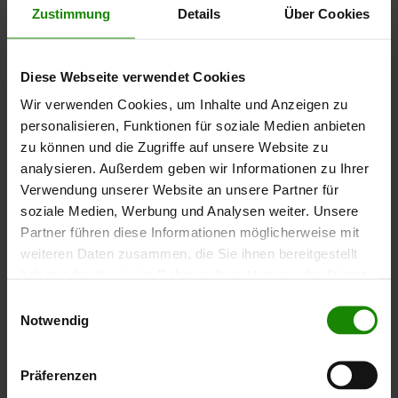
Giebelgebinde wird ein Verbund aus Kehlbalken
Zustimmung
Details
Über Cookies
und Dachsparren genannt, der als Element des
Dachstuhls entweder unmittelbar hinter einem
massiven Giebelmauerwerk liegt oder eine
Diese Webseite verwendet Cookies
ausgemauerte Giebelfläche darstellt.
Wir verwenden Cookies, um Inhalte und Anzeigen zu
Mit der Giebelschwelle ist die Schwelle eines
personalisieren, Funktionen für soziale Medien anbieten
Giebelgebindes gemeint, bei Fachwerkhäusern
zu können und die Zugriffe auf unsere Website zu
auch der kompletten Giebelwand.
analysieren. Außerdem geben wir Informationen zu Ihrer
Verwendung unserer Website an unsere Partner für
Giebelformen
soziale Medien, Werbung und Analysen weiter. Unsere
Dachgiebel weisen eine große Vielfalt an Formen auf.
Partner führen diese Informationen möglicherweise mit
Diese stehen immer im Zusammenhang mit der
weiteren Daten zusammen, die Sie ihnen bereitgestellt
Dachform. Bei Ein- und Zweifamilienhäusern ist die
haben oder die sie im Rahmen Ihrer Nutzung der Dienste
häufigste Dachform ein Satteldach, das für das
gesammelt haben.
Einwilligungsauswahl
klassische Giebeldreieck sorgt. Je nach Dachneigung –
Notwendig
steil und spitz oder flach – spricht man von einem
Spitz- oder Flachgiebel. Die Skala an Giebelformen ist
Präferenzen
jedoch viel größer. Hier eine kleine Auswahl: