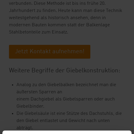
verbunden. Diese Methode ist bis ins frühe 20.
Jahrhundert zu finden. Heute kann man diese Technik
weitestgehend als historisch ansehen, denn in
modernen Bauten kommen statt der Balkenlage
Stahlbetonteile zum Einsatz.
Jetzt Kontakt aufnehmen!
Weitere Begriffe der Giebelkonstruktion:
Analog zu den Giebelbalken bezeichnet man die
äußersten Sparren an
einem Dachgiebel als Giebelsparren oder auch
Giebelbinder.
Die Giebelsäule ist eine Stütze des Dachstuhls, die
den Giebel entlastet und Gewicht nach unten
abträgt.