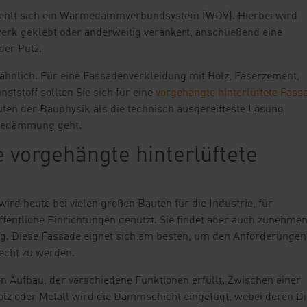
fiehlt sich ein Wärmedämmverbundsystem (WDV). Hierbei wird
k geklebt oder anderweitig verankert, anschließend eine
der Putz.
 ähnlich. Für eine Fassadenverkleidung mit Holz, Faserzement,
ststoff sollten Sie sich für eine
vorgehängte hinterlüftete Fass
ten der Bauphysik als die technisch ausgereifteste Lösung
rmedämmung geht.
e vorgehängte hinterlüftete
ird heute bei vielen großen Bauten für die Industrie, für
fentliche Einrichtungen genutzt. Sie findet aber auch zunehme
g. Diese Fassade eignet sich am besten, um den Anforderungen
echt zu werden.
n Aufbau, der verschiedene Funktionen erfüllt. Zwischen einer
olz oder Metall wird die Dämmschicht eingefügt, wobei deren D