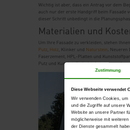
Wichtig ist aber, dass ein Antrag vor dem Beg
auch nur der erste Handgriff beim Fassade 
dieser Schritt unbedingt in die Planungsp
Materialien und Koste
Um Ihre Fassade zu verkleiden, stehen Ihnen
Putz
,
Holz
, Klinker und
Naturstein
. Neueren 
Faserzement, HPL-Platten und Kunststoffpanee
Putz und Kunststoff, die höchsten normalerw
Zustimmung
Diese Webseite verwendet 
Wir verwenden Cookies, um I
und die Zugriffe auf unsere 
Website an unsere Partner fü
möglicherweise mit weiteren
der Dienste gesammelt habe