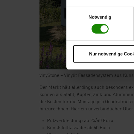
Einwilligungsauswahl
Notwendig
Nur notwendige Cook
vinyStone – Vinylit Fassadensystem aus Kunst
Der Markt hält allerdings auch besonders exk
können als Stahl, Kupfer, Zink und Aluminiu
die Kosten für die Montage pro Quadratmete
hinzurechnen. Hier ein unverbindlicher Überb
Putzverkleidung: ab 25/40 Euro
Kunststofffassade: ab 60 Euro