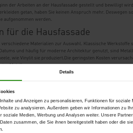
inn der Arbeiten an der Hausfassade gestellt und bewilligt wird.
verkleiden getan, haben Sie keinen Anspruch mehr. Deswegen so
hase aufgenommen werden.
n für die Hausfassade
 verschiedene Materialien zur Auswahl. Klassische Werkstoffe 
Datums und häufig für moderne Architektur genutzt, sind Metall
le, wie Vinylit sie produziert.
Die geringsten Kosten verursac
eise Metall.
Details
Cookies
nhalte und Anzeigen zu personalisieren, Funktionen für soziale
Website zu analysieren. Außerdem geben wir Informationen zu I
r soziale Medien, Werbung und Analysen weiter. Unsere Partner
 Daten zusammen, die Sie ihnen bereitgestellt haben oder die s
n.