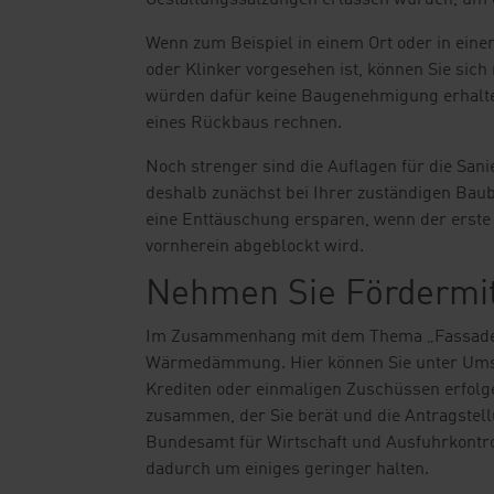
Gestaltungssatzungen erlassen wurden, um e
Wenn zum Beispiel in einem Ort oder in ein
oder Klinker vorgesehen ist, können Sie sich
würden dafür keine Baugenehmigung erhalten
eines Rückbaus rechnen.
Noch strenger sind die Auflagen für die Sa
deshalb zunächst bei Ihrer zuständigen Bau
eine Enttäuschung ersparen, wenn der erst
vornherein abgeblockt wird.
Nehmen Sie Fördermit
Im Zusammenhang mit dem Thema „Fassade ve
Wärmedämmung. Hier können Sie unter Umstä
Krediten oder einmaligen Zuschüssen erfolgen
zusammen, der Sie berät und die Antragstell
Bundesamt für Wirtschaft und Ausfuhrkontrol
dadurch um einiges geringer halten.