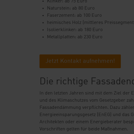
Klinker: ab 75 Euro
Naturstein: ab 80 Euro
Faserzement: ab 100 Euro
heimisches Holz (mittleres Preissegment
Isolierklinker: ab 180 Euro
Metallplatten: ab 230 Euro
Jetzt Kontakt aufnehmen!
Die richtige Fassad
In den letzten Jahren sind mit dem Ziel de
und des Klimaschutzes vom Gesetzgeber zahlr
Fassadendämmung verpflichten. Dazu zählen
Energieeinsparungsgesetz (EnEG) und das Ge
Architekten oder einem Energieberater bespr
Vorschriften gelten für beide Maßnahmen.