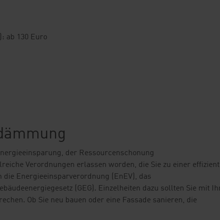
): ab 130 Euro
endämmung
r Energieeinsparung, der Ressourcenschonung
eiche Verordnungen erlassen worden, die Sie zu einer effizien
 die Energieeinsparverordnung (EnEV), das
bäudeenergiegesetz (GEG). Einzelheiten dazu sollten Sie mit I
echen. Ob Sie neu bauen oder eine Fassade sanieren, die