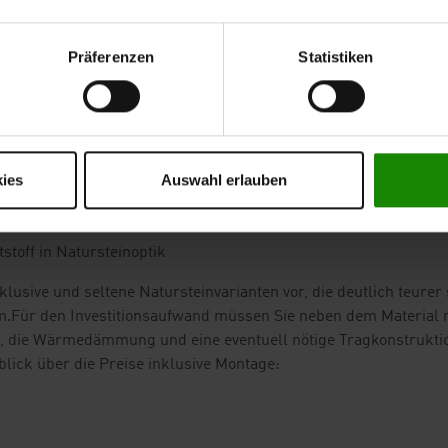
Präferenzen
Statistiken
ies
Auswahl erlauben
stoff in Natursteinoptik
lusive und seltene Natursteinvarianten vor, die deutlich teurer 
m.
Für den Investitionsaufwand müssen Sie neben dem Material 
r, die Wärmedämmung und eine eventuell nötige Tragkonstrukti
lick über die Preise inklusive Montage: