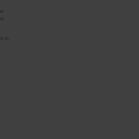
ie
en.
h in