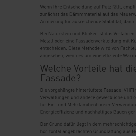
Wenn Ihre Entscheidung auf Putz fällt, emp
zunächst das Dämmmaterial auf das Mauerwer
Armierung für ausreichende Stabilität, dann 
Bei Naturstein und Klinker ist das Verfahren
Metall oder eine Fassadenverkleidung mit Kun
entscheiden. Diese Methode wird von Fachleu
angesehen, wenn es um eine effiziente Wä
Welche Vorteile hat di
Fassade?
Die vorgehängte hinterlüftete Fassade (VHF) w
Verwaltungen und andere gewerbliche und öf
für Ein- und Mehrfamilienhäuser Verwendun
Energieeffizienz und nachhaltiges Bauen ger
Der Grund dafür liegt in dem mehrschichtige
horizontal angebrachten Grundlattung aus H