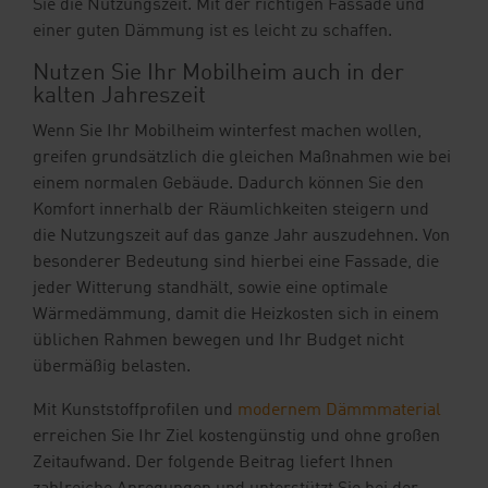
Sie die Nutzungszeit. Mit der richtigen Fassade und
Ihre Vorteile
einer guten Dämmung ist es leicht zu schaffen.
Downloads
Nutzen Sie Ihr Mobilheim auch in der
kalten Jahreszeit
Blog
Wenn Sie Ihr Mobilheim winterfest machen wollen,
greifen grundsätzlich die gleichen Maßnahmen wie bei
Shop
einem normalen Gebäude. Dadurch können Sie den
Komfort innerhalb der Räumlichkeiten steigern und
Kontakt
Musterbestellung
die Nutzungszeit auf das ganze Jahr auszudehnen. Von
besonderer Bedeutung sind hierbei eine Fassade, die
jeder Witterung standhält, sowie eine optimale
Wärmedämmung, damit die Heizkosten sich in einem
üblichen Rahmen bewegen und Ihr Budget nicht
übermäßig belasten.
Mit Kunststoffprofilen und
modernem Dämmmaterial
erreichen Sie Ihr Ziel kostengünstig und ohne großen
Zeitaufwand. Der folgende Beitrag liefert Ihnen