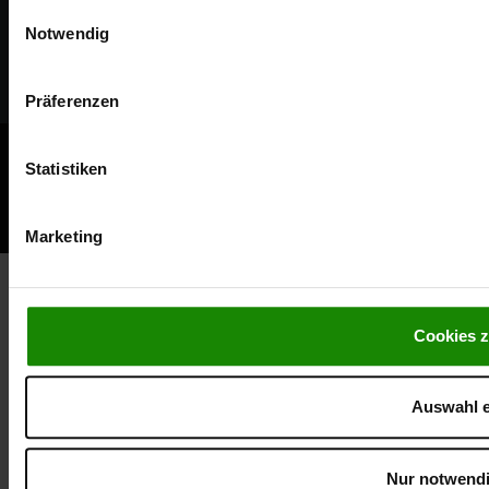
Dekore
Einwilligungsauswahl
Notwendig
Musterbestellung
Kombinationen
Präferenzen
AGB
Impressum
Datenschutzerklärung
Statistiken
Compliance / Hinweisgebersystem
Marketing
Cookies z
Auswahl e
Nur notwendi