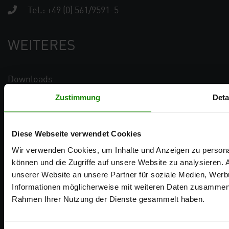
Tel.:
+49 (0) 561/9591-5
WEITERES
Downloads
Blog
Zustimmung
Deta
Kontakt
Karriere
Diese Webseite verwendet Cookies
Wir verwenden Cookies, um Inhalte und Anzeigen zu personal
PRODUKTE
können und die Zugriffe auf unsere Website zu analysieren.
unserer Website an unsere Partner für soziale Medien, Werb
Informationen möglicherweise mit weiteren Daten zusammen, d
Fassaden in Holzstruktur
Rahmen Ihrer Nutzung der Dienste gesammelt haben.
Fassaden in Putz-/Natursteinstruktur
Dachrandprofil