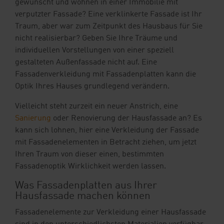
gewünscht und wohnen in einer Immobilie mit
Ihre Vorteile
verputzter Fassade? Eine verklinkerte Fassade ist Ihr
Traum, aber war zum Zeitpunkt des Hausbaus für Sie
Downloads
nicht realisierbar? Geben Sie Ihre Träume und
individuellen Vorstellungen von einer speziell
Blog
gestalteten Außenfassade nicht auf. Eine
Fassadenverkleidung mit Fassadenplatten kann die
Shop
Optik Ihres Hauses grundlegend verändern.
Vielleicht steht zurzeit ein neuer Anstrich, eine
Kontakt
Musterbestellung
Sanierung
oder Renovierung der Hausfassade an? Es
kann sich lohnen, hier eine Verkleidung der Fassade
mit Fassadenelementen in Betracht ziehen, um jetzt
Ihren Traum von dieser einen, bestimmten
Fassadenoptik Wirklichkeit werden lassen.
Was Fassadenplatten aus Ihrer
Hausfassade machen können
Fassadenelemente zur Verkleidung einer Hausfassade