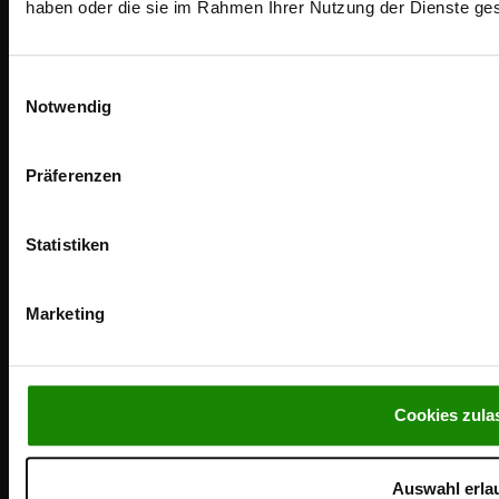
haben oder die sie im Rahmen Ihrer Nutzung der Dienste g
Einwilligungsauswahl
Notwendig
Präferenzen
Gobietstraße 10 | 34123 Kassel
Statistiken
E-Mail:
info@vinylit.de
Marketing
Tel.:
+49 (0) 561/9591-5
WEITERES
Cookies zula
Downloads
Auswahl erla