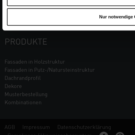
Blog
Kontakt
Nur notwendige 
Karriere
PRODUKTE
Fassaden in Holzstruktur
Fassaden in Putz-/Natursteinstruktur
Dachrandprofil
Dekore
Musterbestellung
Kombinationen
AGB
Impressum
Datenschutzerklärung