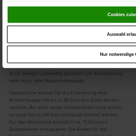
Zu den notwendigen Vorarbeiten zählt eine Reinigung
Cookies zula
der Fassade, um einen tragfähigen Untergrund für die
Grundierung herzustellen. Zuvor sind etwaige Risse
auszubessern und weitere Schäden im Putz zu
Auswahl erla
vermörteln. Die Auswahl der Fassadenfarbe sollte sich
nach den jeweiligen Anforderungen und Ansprüchen
richten. Leider kann auch ein sorgfältig
Nur notwendige 
durchgeführter Anstrich nur über einen begrenzten
Zeitraum einen Schutz für die Außenfassade bieten.
Nicht weniger aufwendig gestaltet sich die Sanierung
einer Holz- oder Natursteinfassade.
Hausbesitzer können für die Erneuerung einer
Klinkerfassade mit bis zu 80 Euro pro Quadratmeter
rechnen. Bei einer neuen Schiefereindeckung können
es sogar bis zu 200 Euro pro Quadratmeter werden.
Für das Gerüst sind zusätzlich ca. 15 Euro pro
Quadratmeter einzuplanen. Die Kosten für die