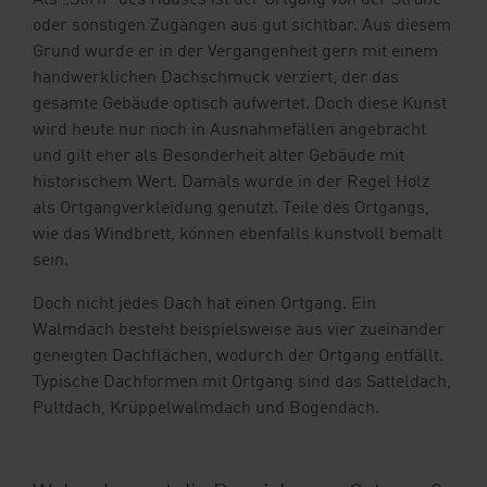
Als „Stirn“ des Hauses ist der Ortgang von der Straße
oder sonstigen Zugängen aus gut sichtbar. Aus diesem
Grund wurde er in der Vergangenheit gern mit einem
handwerklichen Dachschmuck verziert, der das
gesamte Gebäude optisch aufwertet. Doch diese Kunst
wird heute nur noch in Ausnahmefällen angebracht
und gilt eher als Besonderheit alter Gebäude mit
historischem Wert. Damals wurde in der Regel Holz
als Ortgangverkleidung genutzt. Teile des Ortgangs,
wie das Windbrett, können ebenfalls kunstvoll bemalt
sein.
Doch nicht jedes Dach hat einen Ortgang. Ein
Walmdach besteht beispielsweise aus vier zueinander
geneigten Dachflächen, wodurch der Ortgang entfällt.
Typische Dachformen mit Ortgang sind das Satteldach,
Pultdach, Krüppelwalmdach und Bogendach.