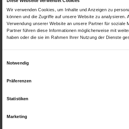
Diese Webseite verwendet Cookies
verursachen. Die Bestandsaufnahme durch einen
Wir verwenden Cookies, um Inhalte und Anzeigen zu personal
Fachmann führt oft zur Empfehlung einer Sanierung
können und die Zugriffe auf unsere Website zu analysieren.
oder einer kompletten Erneuerung der Außenfassade.
Verwendung unserer Website an unsere Partner für soziale 
Auch im Rahmen der Energierinsparverordnung
Partner führen diese Informationen möglicherweise mit weite
stehen viele Hausbesitzer nun vor der wichtigen
haben oder die sie im Rahmen Ihrer Nutzung der Dienste g
Entscheidung, welches Material Sie für Ihre neue
Außenfassade wählen sollen.
Einwilligungsauswahl
Notwendig
Fassadenanstrich, Renovierung oder
Sanierung
? Konventionelle
Präferenzen
Außenfassaden verursachen laufende
Kosten
Bereits bei einem einfachen Fassadenanstrich handelt
Statistiken
es sich um ein aufwendiges Projekt. Das wird schon
am Gerüst deutlich, das durch einen Gerüstbaubetrieb
Marketing
fachmännisch zu errichten ist und je nach Größe des
Hauses hohe Kosten verursacht.