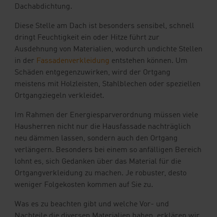
Ihre Vorteile
Dachabdichtung.
Diese Stelle am Dach ist besonders sensibel, schnell
Downloads
dringt Feuchtigkeit ein oder Hitze führt zur
Ausdehnung von Materialien, wodurch undichte Stellen
Blog
in der
Fassadenverkleidung
entstehen können. Um
Schäden entgegenzuwirken, wird der Ortgang
Shop
meistens mit Holzleisten, Stahlblechen oder speziellen
Ortgangziegeln verkleidet.
Kontakt
Musterbestellung
Im Rahmen der Energiesparverordnung müssen viele
Hausherren nicht nur die Hausfassade nachträglich
neu dämmen lassen, sondern auch den Ortgang
verlängern. Besonders bei einem so anfälligen Bereich
lohnt es, sich Gedanken über das Material für die
Ortgangverkleidung zu machen. Je robuster, desto
weniger Folgekosten kommen auf Sie zu.
Was es zu beachten gibt und welche Vor- und
Nachteile die diversen Materialien haben, erklären wir