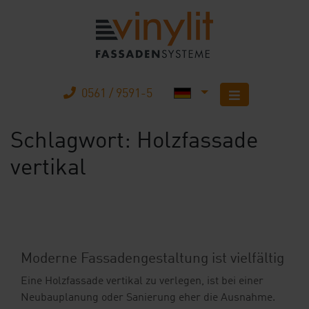
0561 / 9591-5
Schlagwort:
Holzfassade
Startseite
vertikal
Produkte
Unternehmen
Karriere
Moderne Fassadengestaltung ist vielfältig
Mobilheimbau
Eine Holzfassade vertikal zu verlegen, ist bei einer
Neubauplanung oder Sanierung eher die Ausnahme.