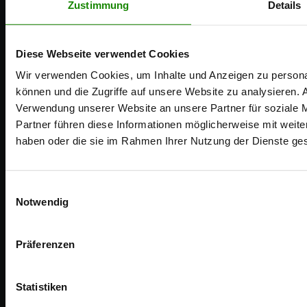
Zustimmung
Details
Diese Webseite verwendet Cookies
Wir verwenden Cookies, um Inhalte und Anzeigen zu personal
können und die Zugriffe auf unsere Website zu analysieren.
Gobietstraße 10 | 34123 Kassel
Verwendung unserer Website an unsere Partner für soziale 
Partner führen diese Informationen möglicherweise mit weite
E-Mail:
info@vinylit.de
haben oder die sie im Rahmen Ihrer Nutzung der Dienste g
Tel.:
+49 (0) 561/9591-5
Einwilligungsauswahl
Notwendig
WEITERES
Präferenzen
Downloads
Blog
Statistiken
Kontakt