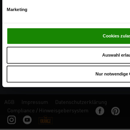
Karriere
Marketing
PRODUKTE
Cookies zula
Fassaden in Holzstruktur
Fassaden in Putz-/Natursteinstruktur
Auswahl erla
Dachrandprofil
Dekore
Musterbestellung
Nur notwendige 
Kombinationen
AGB
Impressum
Datenschutzerklärung
Compliance / Hinweisgebersystem