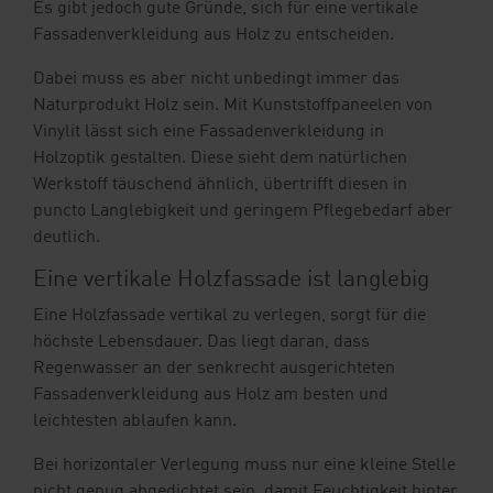
Ihre Vorteile
Es gibt jedoch gute Gründe, sich für eine vertikale
Fassadenverkleidung aus Holz zu entscheiden.
Downloads
Dabei muss es aber nicht unbedingt immer das
Naturprodukt Holz sein. Mit Kunststoffpaneelen von
Blog
Vinylit lässt sich eine Fassadenverkleidung in
Holzoptik gestalten. Diese sieht dem natürlichen
Shop
Werkstoff täuschend ähnlich, übertrifft diesen in
puncto Langlebigkeit und geringem Pflegebedarf aber
Kontakt
Musterbestellung
deutlich.
Eine vertikale Holzfassade ist langlebig
Eine Holzfassade vertikal zu verlegen, sorgt für die
höchste Lebensdauer. Das liegt daran, dass
Regenwasser an der senkrecht ausgerichteten
Fassadenverkleidung aus Holz am besten und
leichtesten ablaufen kann.
Bei horizontaler Verlegung muss nur eine kleine Stelle
nicht genug abgedichtet sein, damit Feuchtigkeit hinter