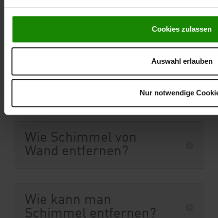
eindeutig feststeht. Nur wenn Sie die Ursache kennen,
können wirksame und geeignete Maßnahmen getroffen
Cookies zulassen
werden, von denen eine sehr wirksame die
hinterlüftete Fassade
ist.
Auswahl erlauben
FAQ zu Schimmelbildung
Nur notwendige Cooki
Wie Schimmel von
Wand entfernen?
Wie kann man
Schimmel entfernen?