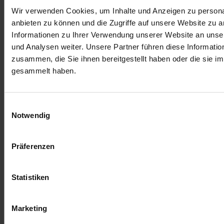
Vermeiden von Schimmelbildung durch die
Wir verwenden Cookies, um Inhalte und Anzeigen zu personal
Luftzirkulation
anbieten zu können und die Zugriffe auf unsere Website zu 
Hervorragender Wärme- und Witterungsschutz
Informationen zu Ihrer Verwendung unserer Website an unse
Zusätzlicher Brand-, Schall- und Blitzschutz
und Analysen weiter. Unsere Partner führen diese Informati
Unterstützung der Langlebigkeit der
zusammen, die Sie ihnen bereitgestellt haben oder die sie 
Bausubstanz und Ihrer Immobilie
gesammelt haben.
Einwilligungsauswahl
Notwendig
Bildet sich Schimmel an der Wand, kommt es
entscheidend darauf an, dass Sie zeitnah handeln. Bei
kleinen Flächen können Sie versuchen, den Schimmel
Präferenzen
selbst zu entfernen. Anderes gilt, wenn die
Feuchtigkeit im Haus auf einen Wasserschaden oder
gegebenenfalls Baumängel zurückzuführen ist. Dann
Statistiken
sollten Sie einen Fachmann kontaktieren, um mit
professionellen Maßnahmen gegen den Schimmel und
Marketing
die Schimmelbildung vorzugehen. Gleiches gilt, wenn
die Ursache für den Schimmel an der Wand nicht