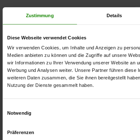
Zustimmung
Details
Wer macht
Fassadenverkleidungen?
Diese Webseite verwendet Cookies
Wir verwenden Cookies, um Inhalte und Anzeigen zu personal
Medien anbieten zu können und die Zugriffe auf unsere Web
Was kostet eine
wir Informationen zu Ihrer Verwendung unserer Website an un
Fassadenverkleidung?
Werbung und Analysen weiter. Unsere Partner führen diese 
weiteren Daten zusammen, die Sie ihnen bereitgestellt habe
Nutzung der Dienste gesammelt haben.
Welche
Fassadenverkleidung ist
Einwilligungsauswahl
Notwendig
die beste?
Präferenzen